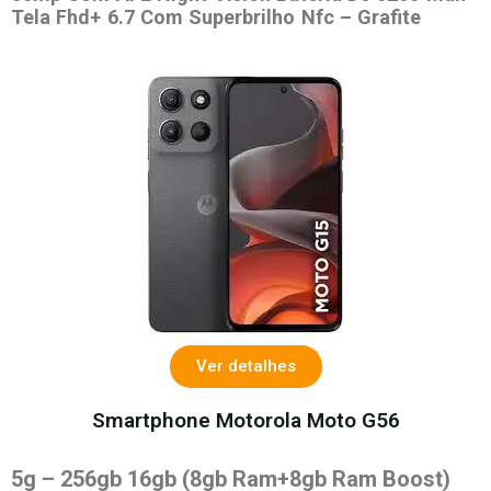
Tela Fhd+ 6.7 Com Superbrilho Nfc – Grafite
Ver detalhes
Smartphone Motorola Moto G56
5g – 256gb 16gb (8gb Ram+8gb Ram Boost)