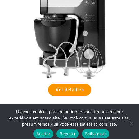
Ver detalhes
Usamos cookies para garantir que você tenha a melhor
Batedeira Planetária Philco PBP90A 5l 12
experiência em nosso site. Se você continuar a usar este site,
velocidades 900w
presumiremos que você está satisfeito com isso.
Aceitar
Recusar
Saiba mais